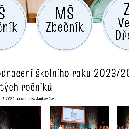
Š
MŠ
Ve
čník
Zbečník
Dř
dnocení školního roku 2023/2
tých ročníků
. 7. 2024, autor Lenka Jankovičová