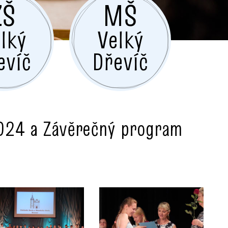
ZŠ
MŠ
lký
Velký
evíč
Dřevíč
024 a Závěrečný program