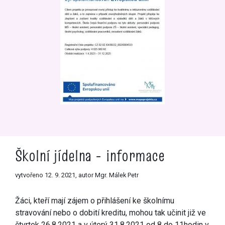
Školní jídelna - informace
vytvořeno 12. 9. 2021, autor Mgr. Málek Petr
Žáci, kteří mají zájem o přihlášení ke školnímu
stravování nebo o dobití kreditu, mohou tak učinit již ve
čtvrtek 26.8.2021 a v úterý 31.8.2021 od 8 do 11hodin v