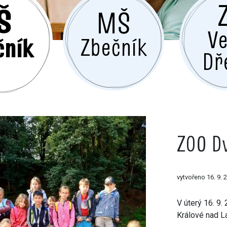
Š
MŠ
Ve
čník
Zbečník
Dř
ZOO D
vytvořeno 16. 9. 
V úterý 16. 9.
Králové nad 