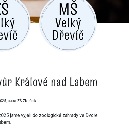
ZŠ
MŠ
lký
Velký
evíč
Dřevíč
vůr Králové nad Labem
2025, autor ZŠ Zbečník
 2025 jsme vyjeli do zoologické zahrady ve Dvoře
Labem.