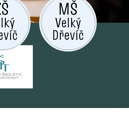
ZŠ
MŠ
lký
Velký
evíč
Dřevíč