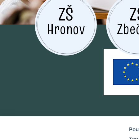
ZŠ
Z
Hronov
Zbe
Pou