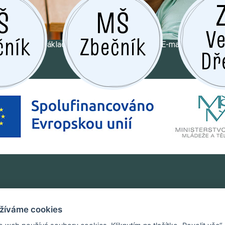
Š
MŠ
Ve
čník
Zbečník
Základní údaje o organizaci
E-mail
Dř
žíváme cookies